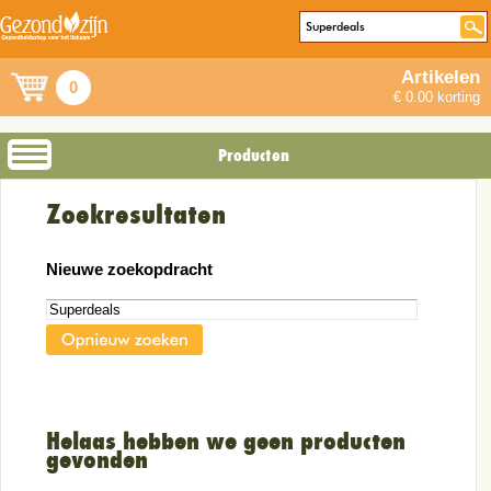
Artikelen
0
€ 0.00 korting
Producten
Zoekresultaten
Nieuwe zoekopdracht
Helaas hebben we geen producten
gevonden