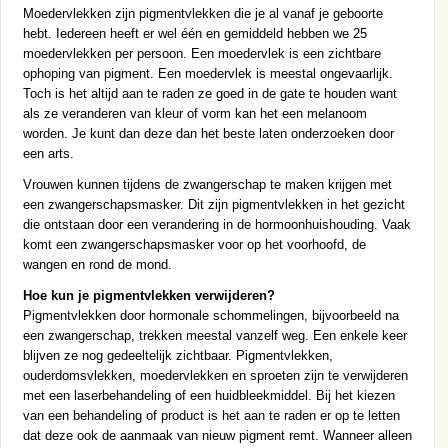
Moedervlekken zijn pigmentvlekken die je al vanaf je geboorte
hebt. Iedereen heeft er wel één en gemiddeld hebben we 25
moedervlekken per persoon. Een moedervlek is een zichtbare
ophoping van pigment. Een moedervlek is meestal ongevaarlijk.
Toch is het altijd aan te raden ze goed in de gate te houden want
als ze veranderen van kleur of vorm kan het een melanoom
worden. Je kunt dan deze dan het beste laten onderzoeken door
een arts.
Vrouwen kunnen tijdens de zwangerschap te maken krijgen met
een zwangerschapsmasker. Dit zijn pigmentvlekken in het gezicht
die ontstaan door een verandering in de hormoonhuishouding. Vaak
komt een zwangerschapsmasker voor op het voorhoofd, de
wangen en rond de mond.
Hoe kun je pigmentvlekken verwijderen?
Pigmentvlekken door hormonale schommelingen, bijvoorbeeld na
een zwangerschap, trekken meestal vanzelf weg. Een enkele keer
blijven ze nog gedeeltelijk zichtbaar. Pigmentvlekken,
ouderdomsvlekken, moedervlekken en sproeten zijn te verwijderen
met een laserbehandeling of een huidbleekmiddel. Bij het kiezen
van een behandeling of product is het aan te raden er op te letten
dat deze ook de aanmaak van nieuw pigment remt. Wanneer alleen