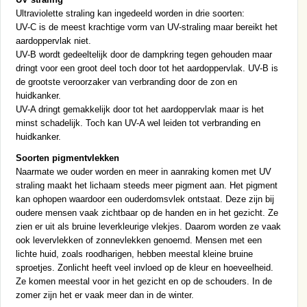
Ultraviolette straling kan ingedeeld worden in drie soorten:
UV-C is de meest krachtige vorm van UV-straling maar bereikt het
aardoppervlak niet.
UV-B wordt gedeeltelijk door de dampkring tegen gehouden maar
dringt voor een groot deel toch door tot het aardoppervlak. UV-B is
de grootste veroorzaker van verbranding door de zon en
huidkanker.
UV-A dringt gemakkelijk door tot het aardoppervlak maar is het
minst schadelijk. Toch kan UV-A wel leiden tot verbranding en
huidkanker.
Soorten pigmentvlekken
Naarmate we ouder worden en meer in aanraking komen met UV
straling maakt het lichaam steeds meer pigment aan. Het pigment
kan ophopen waardoor een ouderdomsvlek ontstaat. Deze zijn bij
oudere mensen vaak zichtbaar op de handen en in het gezicht. Ze
zien er uit als bruine leverkleurige vlekjes. Daarom worden ze vaak
ook levervlekken of zonnevlekken genoemd. Mensen met een
lichte huid, zoals roodharigen, hebben meestal kleine bruine
sproetjes. Zonlicht heeft veel invloed op de kleur en hoeveelheid.
Ze komen meestal voor in het gezicht en op de schouders. In de
zomer zijn het er vaak meer dan in de winter.