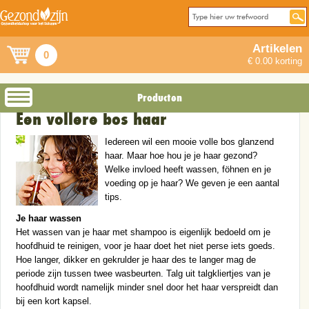
Artikelen
0
€ 0.00 korting
Producten
Een vollere bos haar
Iedereen wil een mooie volle bos glanzend
haar. Maar hoe hou je je haar gezond?
Welke invloed heeft wassen, föhnen en je
voeding op je haar? We geven je een aantal
tips.
Je haar wassen
Het wassen van je haar met shampoo is eigenlijk bedoeld om je
hoofdhuid te reinigen, voor je haar doet het niet perse iets goeds.
Hoe langer, dikker en gekrulder je haar des te langer mag de
periode zijn tussen twee wasbeurten. Talg uit talgkliertjes van je
hoofdhuid wordt namelijk minder snel door het haar verspreidt dan
bij een kort kapsel.