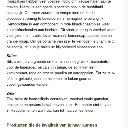
Haarzakjes hebben veel voedsel nodig om nieuwe haren aan te
maken. Hierbij is een goede bloedsomloop in de hoofdhuid
belangrijk. Om meer zuurstof te verspreiden en zo de
bloeddoorstroming te bevorderen is hemoglobine belangrijk.
Hemoglobine is een component in rode bloedlichaampjes waar
zuurstofmoleculen aan hechten. Dit vindt je terug in voedsel waar
veel ijzer in zit, zoals lever, rozijnen, kersensap, appelstroop en
cranberrysap. Om de opname van ijzer te verhogen is vitamine C
belangrijk, dit kun je halen uit bijvoorbeeld sinaasappelsap.
Silica
Silica wat je via groente en fruit binnen krijgt werkt bevorderlijk
voor de haargroei. Silica zit in taugé, de schil van een
komkommer, rode en groene paprika en aardappelen. Eet ze rauw
of licht gekookt, door ze helemaal te koken gaan de
voedingswaardes verloren.
Zink
Zink helpt de haarfollikels versterken. Voedsel zoals garnalen,
mosselen en oesters bevatten veel zink. Eet echter niet te veel
zinksupplementen want dat kan tot haarverlies leiden.
Producten die de kwaliteit van je haar kunnen